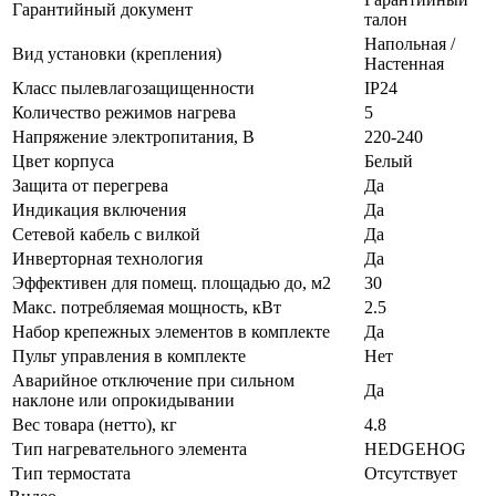
Гарантийный документ
талон
Напольная /
Вид установки (крепления)
Настенная
Класс пылевлагозащищенности
IP24
Количество режимов нагрева
5
Напряжение электропитания, В
220-240
Цвет корпуса
Белый
Защита от перегрева
Да
Индикация включения
Да
Сетевой кабель с вилкой
Да
Инверторная технология
Да
Эффективен для помещ. площадью до, м2
30
Макс. потребляемая мощность, кВт
2.5
Набор крепежных элементов в комплекте
Да
Пульт управления в комплекте
Нет
Аварийное отключение при сильном
Да
наклоне или опрокидывании
Вес товара (нетто), кг
4.8
Тип нагревательного элемента
HEDGEHOG
Тип термостата
Отсутствует