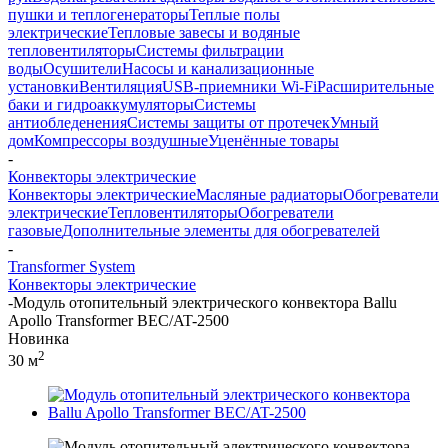
пушки и теплогенераторы
Теплые полы
электрические
Тепловые завесы и водяные
тепловентиляторы
Системы фильтрации
воды
Осушители
Насосы и канализационные
установки
Вентиляция
USB-приемники Wi-Fi
Расширительные
баки и гидроаккумуляторы
Системы
антиобледенения
Системы защиты от протечек
Умный
дом
Компрессоры воздушные
Уценённые товары
-
Конвекторы электрические
Конвекторы электрические
Масляные радиаторы
Обогреватели
электрические
Тепловентиляторы
Обогреватели
газовые
Дополнительные элементы для обогревателей
-
Transformer System
Конвекторы электрические
-
Модуль отопительный электрического конвектора Ballu
Apollo Transformer BEC/AT-2500
Новинка
2
30 м