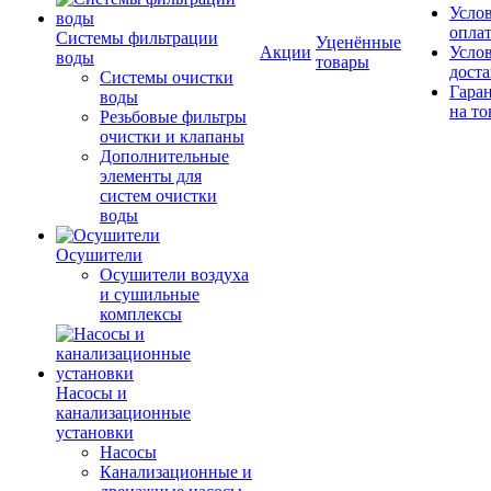
Усло
опла
Системы фильтрации
Уценённые
Акции
Усло
воды
товары
дост
Системы очистки
Гара
воды
на то
Резьбовые фильтры
очистки и клапаны
Дополнительные
элементы для
систем очистки
воды
Осушители
Осушители воздуха
и сушильные
комплексы
Насосы и
канализационные
установки
Насосы
Канализационные и