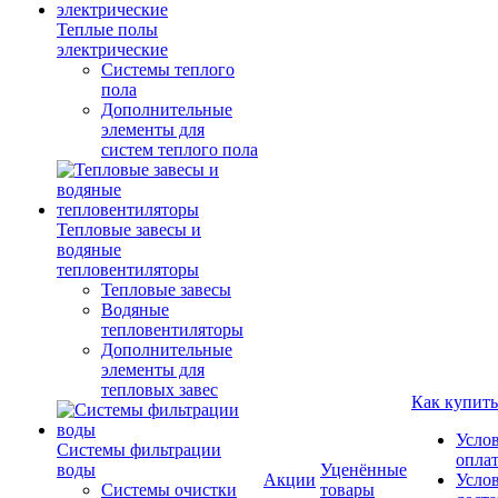
Теплые полы
электрические
Системы теплого
пола
Дополнительные
элементы для
систем теплого пола
Тепловые завесы и
водяные
тепловентиляторы
Тепловые завесы
Водяные
тепловентиляторы
Дополнительные
элементы для
тепловых завес
Как купить
Усло
Системы фильтрации
опла
воды
Уценённые
Акции
Усло
Системы очистки
товары