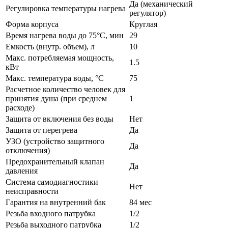
Да (механический
Регулировка температуры нагрева
регулятор)
Форма корпуса
Круглая
Время нагрева воды до 75°С, мин
29
Емкость (внутр. объем), л
10
Макс. потребляемая мощность,
1.5
кВт
Макс. температура воды, °С
75
Расчетное количество человек для
принятия душа (при среднем
1
расходе)
Защита от включения без воды
Нет
Защита от перегрева
Да
УЗО (устройство защитного
Да
отключения)
Предохранительный клапан
Да
давления
Система самодиагностики
Нет
неисправности
Гарантия на внутренний бак
84 мес
Резьба входного патрубка
1/2
Резьба выходного патрубка
1/2