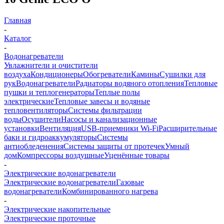
Главная
-
Каталог
-
Водонагреватели
Увлажнители и очистители
воздуха
Кондиционеры
Обогреватели
Камины
Сушилки для
рук
Водонагреватели
Радиаторы водяного отопления
Тепловые
пушки и теплогенераторы
Теплые полы
электрические
Тепловые завесы и водяные
тепловентиляторы
Системы фильтрации
воды
Осушители
Насосы и канализационные
установки
Вентиляция
USB-приемники Wi-Fi
Расширительные
баки и гидроаккумуляторы
Системы
антиобледенения
Системы защиты от протечек
Умный
дом
Компрессоры воздушные
Уценённые товары
-
Электрические водонагреватели
Электрические водонагреватели
Газовые
водонагреватели
Комбинированного нагрева
-
Электрические накопительные
Электрические проточные