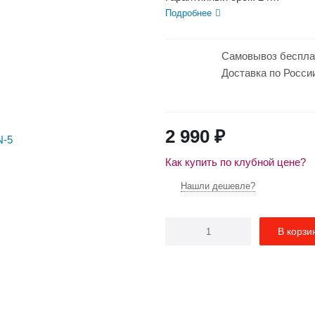
Эффективен для помещ. площ
Подробнее
Макс. потребляемая мощность
Макс. производ-ность...
Самовывоз беспла
Доставка по Росси
2 990
₽
Как купить по клубной цене?
Нашли дешевле?
В корзи