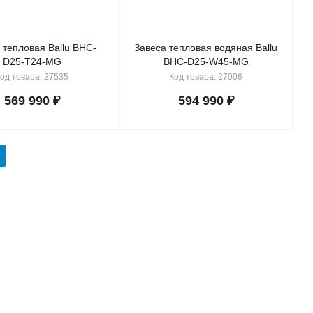
 тепловая Ballu BHC-
Завеса тепловая водяная Ballu
D25-T24-MG
BHC-D25-W45-MG
од товара: 27535
Код товара: 27006
569 990
₽
594 990
₽