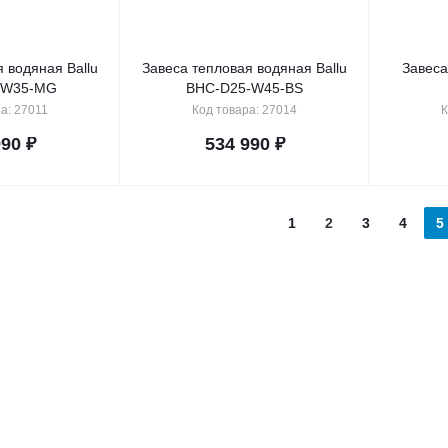
 водяная Ballu
Завеса тепловая водяная Ballu
Завеса
-W35-MG
BHC-D25-W45-BS
а: 27011
Код товара: 27014
К
990
₽
534 990
₽
1
2
3
4
5