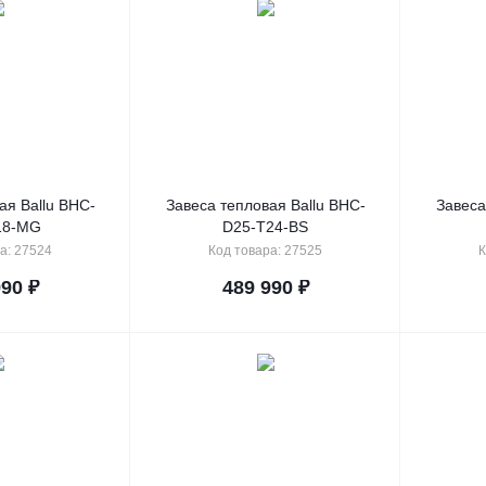
ая Ballu BHC-
Завеса тепловая Ballu BHC-
Завеса
18-MG
D25-T24-BS
а: 27524
Код товара: 27525
К
990
₽
489 990
₽