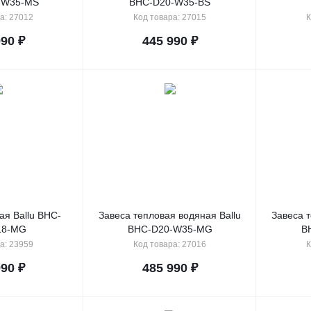
-W35-MS
BHC-D20-W35-BS
а: 27012
Код товара: 27015
К
990
₽
445 990
₽
ая Ballu BHC-
Завеса тепловая водяная Ballu
Завеса т
18-MG
BHC-D20-W35-MG
B
а: 23959
Код товара: 27016
К
990
₽
485 990
₽