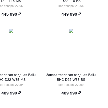
D22-T18-MS
D22-T18-BS
од товара: 27537
Код товара: 23954
445 990
₽
449 990
₽
епловая водяная Ballu
Завеса тепловая водяная Ballu
HC-D22-W35-MS
BHC-D22-W35-BS
од товара: 27004
Код товара: 27009
489 990
₽
489 990
₽