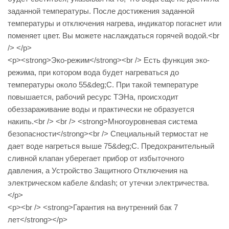
заданной температуры. После достижения заданной
температуры и отключения нагрева, индикатор погаснет или
поменяет цвет. Вы можете наслаждаться горячей водой.<br
/> </p>
<p><strong>Эко-режим</strong><br /> Есть функция эко-
режима, при котором вода будет нагреваться до
температуры около 55&deg;С. При такой температуре
повышается, рабочий ресурс ТЭНа, происходит
обеззараживание воды и практически не образуется
накипь.<br /> <br /> <strong>Многоуровневая система
безопасности</strong><br /> Специальный термостат не
дает воде нагреться выше 75&deg;C. Предохранительный
сливной клапан уберегает прибор от избыточного
давления, а Устройство Защитного Отключения на
электрическом кабеле &ndash; от утечки электричества.
</p>
<p><br /> <strong>Гарантия на внутренний бак 7
лет</strong></p>